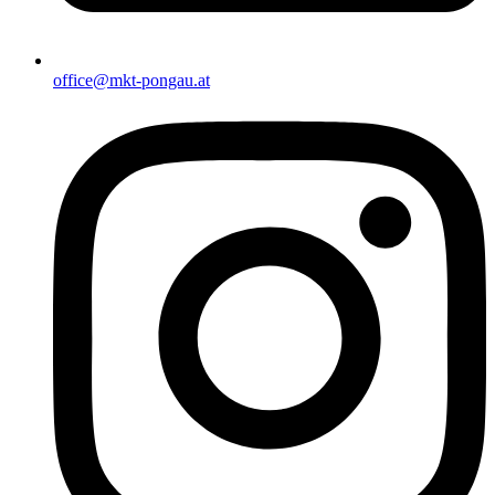
office@mkt-pongau.at