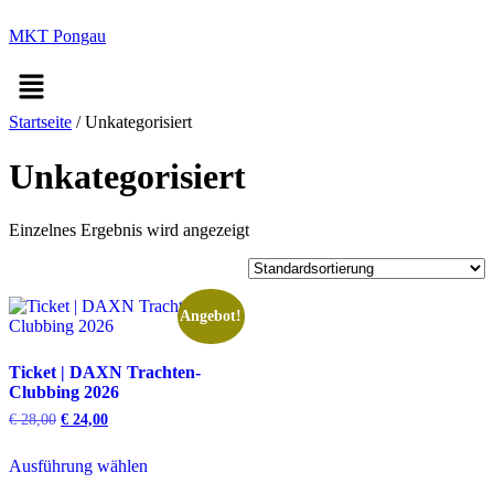
MKT Pongau
Menü
Startseite
/ Unkategorisiert
Unkategorisiert
Einzelnes Ergebnis wird angezeigt
Angebot!
Ticket | DAXN Trachten-
Clubbing 2026
U
A
€
28,00
€
24,00
r
k
Dieses
s
t
Produkt
Ausführung wählen
p
u
weist
r
e