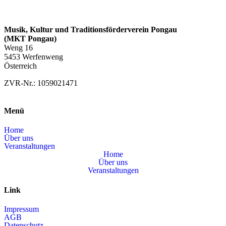
mehrere
ü
l
Varianten
n
l
g
e
auf.
Musik, Kultur und Traditionsförderverein Pongau
l
r
Die
(MKT Pongau)
i
P
Optionen
c
r
Weng 16
können
h
e
5453 Werfenweng
auf
e
i
Österreich
der
r
s
Produktseite
P
i
ZVR-Nr.: 1059021471
gewählt
r
s
e
t
werden
i
:
Menü
s
€
w
a
2
Home
r
4
Über uns
:
,
Veranstaltungen
€
0
Home
0
Über uns
2
.
Veranstaltungen
8
,
Link
0
0
Impressum
AGB
Datenschutz